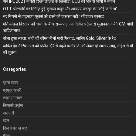
अब IPL 2021 में नहीं दिखेंगे इंग्लैंड के खिलाड़ी, ECB की ओर से आया ये बयान
OTT प्लेटफॉर्म पर रिलीज़ हुई कुणाल कपूर और अमायरा दस्तूर की 'कोई जाने ना'
नए नियमों से वाट्सएप यूजर्स को डरने की जरूरत नहीं : रविशंकर प्रसाद
मंंत्रिमंडल विस्तार की चर्चा के बीच राज्यपाल आनंदीबेन पटेल से मुलाकात करेंगे CM योगी
आदित्यनाथ
सोना हुआ सस्ता, चांदी की कीमत में भी भारी गिरावट, जानिए Gold, Silver के रेट
कपिल देव ने रिषभ पंत को इंग्लैंड दौरे से पहले बल्लेबाजी को लेकर दी खास सलाह, रोहित से भी
की तुलना
Categories
ख़ास खबर
प्रमुख खबरें
शहर समाचार
सियासी तर्जुमा
अटपटी
खेल
दिल पे मत ले यार
हैल्थ