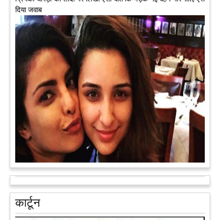
दिया जवाब
अब एक आइडिया बदलेगा हिमाचल के युवाओं की किस्मत, जानिए कैसे
हमीरपुर में अब एक आइडिया युवाओं की किस्मत बदलने जा रहा है। भारत
सरकार के स्टार्टअप मिशन के तहत सबंधित टीम मोबाइल वैन के जरिए पूरे
देश के कोने-कोने में घूमकर नए स्टार्ट अप स्थापित करने की चाह रखने
वाले युवाओं से संपर्क कर रही है।
आगे पढ़ें
आरक्षण के विरोध में राजा भैया बोले, प्रमोशन का आधार गुणवत्ता और
वरिष्ठता हो, जाति नहीं
प्रतापगढ़ के कुंडा से बाहुबली विधायक रघुराज प्रताप सिंह उर्फ राजा भैया ने
कार्टून
शुक्रवार को लखनऊ में प्रेस कांफ्रेंस कर नई राजनीतिक पार्टी बनाने की
आधिकारिक घोषणा करते हुए पार्टी के मुद्दों के बारे में बताया.
आगे पढ़ें