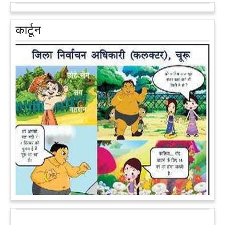
आरक्षण के विरोध में राजा भैया बोले, प्रमोशन का आधार गुणवत्ता और
वरिष्ठता हो, जाति नहीं
प्रतापगढ़ के कुंडा से बाहुबली विधायक रघुराज प्रताप सिंह उर्फ राजा भैया ने
कार्टून
शुक्रवार को लखनऊ में प्रेस कांफ्रेंस कर नई राजनीतिक पार्टी बनाने की
आधिकारिक घोषणा करते हुए पार्टी के मुद्दों के बारे में बताया.
आगे पढ़ें
पेट पकड़ कर हंसने पर मजबूर हो जायेंगे आप जानवरों की ये अदाएं देखकर
कल्पना कीजिये उस दृश्य की, जिसमें कोई गिलहरी किसी मेंढक के साथ
लिप-लॉक कर रही हो। गिलहरी झूला झूल रही हो।
आगे पढ़ें