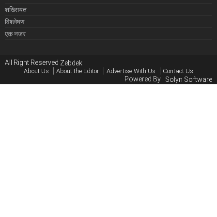
शख्सियत
विश्लेषण
एक नजर
All Right Reserved
Zebdek
About Us
About the Editor
Advertise With Us
Contact Us
Powered By :
Solyn Software