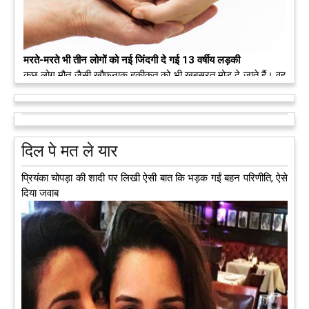
मरते-मरते भी तीन लोगों को नई जिंदगी दे गई 13 वर्षीय लड़की
कुछ लोग मौत जैसी खौफनाक हकीकत को भी खूबसूरत मोड़ दे जाते हैं। वह
मरने के बाद भी इस धरती पर अपने आप को जीवित छोड़ ज़ाते हैं। दुनिया
को अलविदा कह चुकी 13 वर्षीय लड़की के अंगदान से 3 जरूरतमंद लोगों
को नई जिंदगी मिल गई।
आगे पढ़ें
दिल पे मत ले यार
प्रियंका चोपड़ा की शादी पर लिखी ऐसी बात कि भड़क गईं बहन परिणीति, ऐसे
दिया जवाब
अब एक आइडिया बदलेगा हिमाचल के युवाओं की किस्मत, जानिए कैसे
हमीरपुर में अब एक आइडिया युवाओं की किस्मत बदलने जा रहा है। भारत
सरकार के स्टार्टअप मिशन के तहत सबंधित टीम मोबाइल वैन के जरिए पूरे
देश के कोने-कोने में घूमकर नए स्टार्ट अप स्थापित करने की चाह रखने
वाले युवाओं से संपर्क कर रही है।
आगे पढ़ें