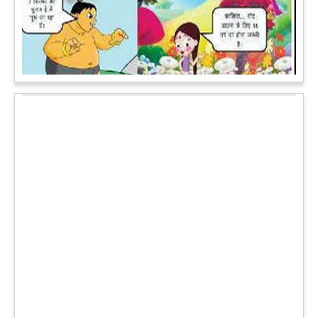
कल्पना कीजिये उस दृश्य की, जिसमें कोई गिलहरी किसी मेंढक के साथ
लिप-लॉक कर रही हो। गिलहरी झूला झूल रही हो।
आगे पढ़ें
चमत्कार: एक साल की बच्ची के ऊपर से गुजरी ट्रेन, नहीं आई एक खरोंच
भी
जाको राखे साइयां मार सके न कोय वाली कहावत आज एक बच्ची पर पूरी
तरह चरितार्थ साबित हुई, जब वह एक हादसे दौरान बाल-बाल बच गई।
मामला उत्तर प्रदेश के मथुरा रेलवे जक्शंन का है।
आगे पढ़ें