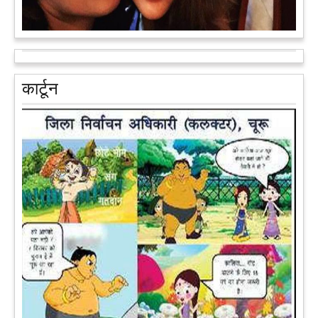
आरक्षण के विरोध में राजा भैया बोले, प्रमोशन का आधार गुणवत्ता और
वरिष्ठता हो, जाति नहीं
प्रतापगढ़ के कुंडा से बाहुबली विधायक रघुराज प्रताप सिंह उर्फ राजा भैया ने
कार्टून
शुक्रवार को लखनऊ में प्रेस कांफ्रेंस कर नई राजनीतिक पार्टी बनाने की
आधिकारिक घोषणा करते हुए पार्टी के मुद्दों के बारे में बताया.
आगे पढ़ें
पेट पकड़ कर हंसने पर मजबूर हो जायेंगे आप जानवरों की ये अदाएं देखकर
कल्पना कीजिये उस दृश्य की, जिसमें कोई गिलहरी किसी मेंढक के साथ
लिप-लॉक कर रही हो। गिलहरी झूला झूल रही हो।
आगे पढ़ें