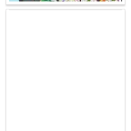
चमत्कार: एक साल की बच्ची के ऊपर से गुजरी ट्रेन, नहीं आई एक खरोंच
भी
जाको राखे साइयां मार सके न कोय वाली कहावत आज एक बच्ची पर पूरी
तरह चरितार्थ साबित हुई, जब वह एक हादसे दौरान बाल-बाल बच गई।
मामला उत्तर प्रदेश के मथुरा रेलवे जक्शंन का है।
आगे पढ़ें