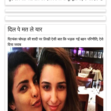
मरने के बाद भी इस धरती पर अपने आप को जीवित छोड़ ज़ाते हैं। दुनिया
को अलविदा कह चुकी 13 वर्षीय लड़की के अंगदान से 3 जरूरतमंद लोगों
को नई जिंदगी मिल गई।
आगे पढ़ें
दिल पे मत ले यार
प्रियंका चोपड़ा की शादी पर लिखी ऐसी बात कि भड़क गईं बहन परिणीति, ऐसे
दिया जवाब
अब एक आइडिया बदलेगा हिमाचल के युवाओं की किस्मत, जानिए कैसे
हमीरपुर में अब एक आइडिया युवाओं की किस्मत बदलने जा रहा है। भारत
सरकार के स्टार्टअप मिशन के तहत सबंधित टीम मोबाइल वैन के जरिए पूरे
देश के कोने-कोने में घूमकर नए स्टार्ट अप स्थापित करने की चाह रखने
वाले युवाओं से संपर्क कर रही है।
आगे पढ़ें